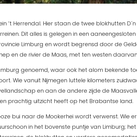
in ’t Herrendal. Hier staan de twee blokhutten D´n
rreinen. Dit alles is gelegen in een aaneengeslote
provincie Limburg en wordt begrensd door de Ge
p en de rivier de Maas, met ten westen daarvan
imburg genoemd, waar ook het alom bekende toer
t. Wie vanuit Nijmegen luttele kilometers zuidwaar
vellandschap en aan de andere zijde de Maasvalle
 prachtig uitzicht heeft op het Brabantse land.
 boze bui naar de Mookerhei wordt verwenst. Wie e
tuurschoon in het bovenste puntje van Limburg; het