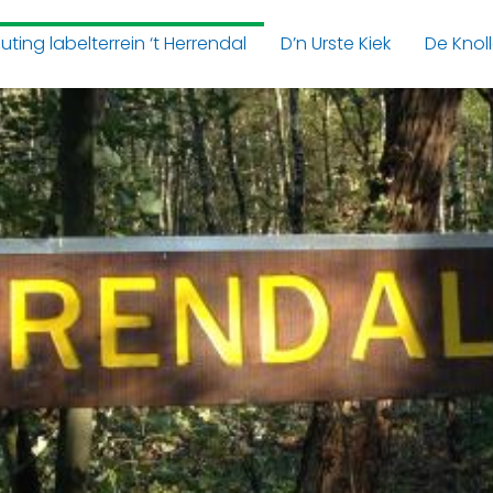
uting labelterrein ‘t Herrendal
D’n Urste Kiek
De Knol