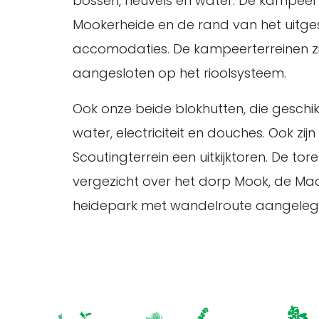
bossen, heuvels en water. De kampeert
Mookerheide en de rand van het uitgest
accomodaties. De kampeerterreinen zij
aangesloten op het rioolsysteem.
Ook onze beide blokhutten, die geschik
water, electriciteit en douches. Ook 
Scoutingterrein een uitkijktoren. De t
vergezicht over het dorp Mook, de Maas
heidepark met wandelroute aangeleg