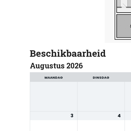
Beschikbaarheid
Augustus 2026
Maand
selecteren
MAANDAG
DINSDAG
3
4