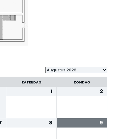
ZATERDAG
ZONDAG
1
2
7
8
9