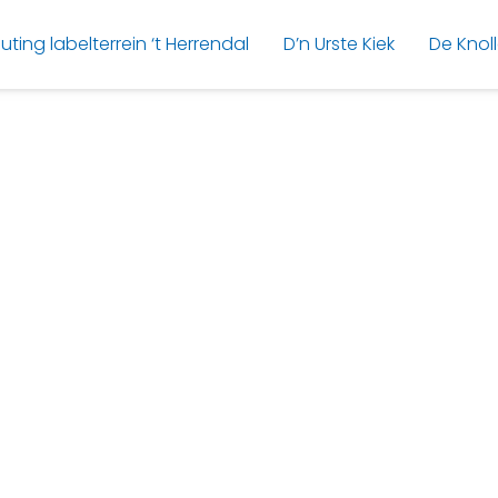
uting labelterrein ‘t Herrendal
D’n Urste Kiek
De Knol