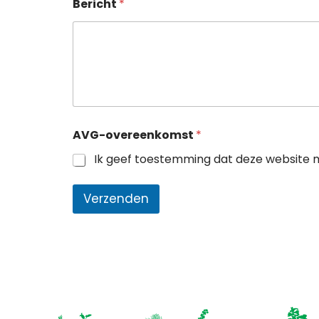
Bericht
*
N
AVG-overeenkomst
*
a
a
Ik geef toestemming dat deze website m
m
E
-
Verzenden
m
a
i
l
N
a
a
m