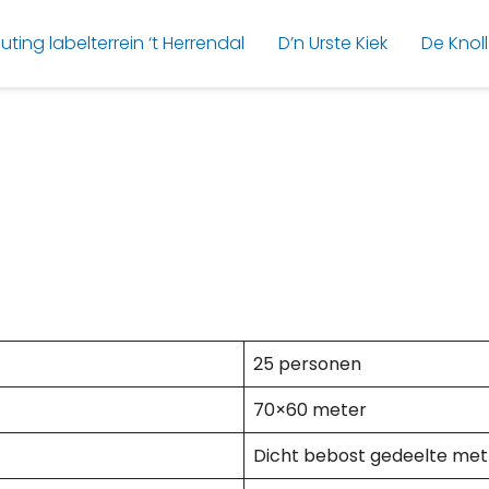
uting labelterrein ‘t Herrendal
D’n Urste Kiek
De Knol
25 personen
70×60 meter
Dicht bebost gedeelte met