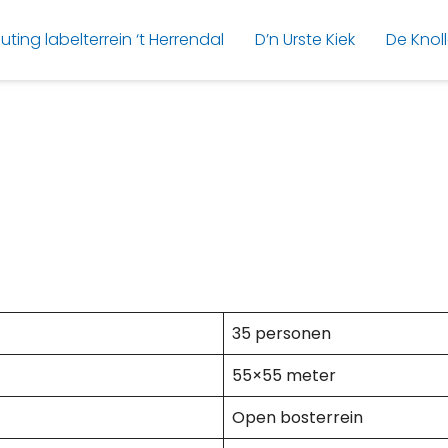
uting labelterrein ‘t Herrendal
D’n Urste Kiek
De Knol
35 personen
55×55 meter
Open bosterrein