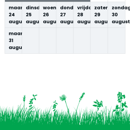
maandag
dinsdag
woensdag
donderdag
vrijdag
zaterdag
zonda
24
25
26
27
28
29
30
augustus
augustus
augustus
augustus
augustus
augustus
august
maandag
31
augustus