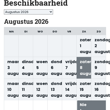
Beschikbaarheid
Maand
selecteren
Augustus 2026
MA
DI
WO
DO
VR
ZA
ZO
zaterdag
zonda
1
2
augustus
august
maandag
dinsdag
woensdag
donderdag
vrijdag
zaterdag
zonda
3
4
5
6
7
8
9
augustus
augustus
augustus
augustus
augustus
augustus
august
maandag
dinsdag
woensdag
donderdag
vrijdag
zaterdag
zonda
10
11
12
13
14
15
16
augustus
augustus
augustus
augustus
augustus
augustus
august
Nie
Nie